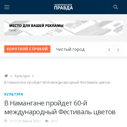
Чистый город
КОРОТКОЙ СТРОКОЙ
начинается с порядка
Школа растет вместе с
учениками
Новое производство к
Культура
В Намангане пройдет 60-й международный Фестиваль цветов
празднику
В Чартаке будет
КУЛЬТУРА
построен новый
В Намангане пройдет 60-й
городок
международный Фестиваль цветов
Медицина Намангана
получает новый облик
17:52 18 Апреля 2021
2411