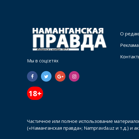
О редак
Реклама
Контакт
Мы в соцсетях
18+
Частичное или полное использование материало
(«Наманганская правда»; Nampravda.uz и т.д.) и 