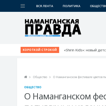
ВСЯ ЛЕНТА
ПОЛИТИКА
ОБЩЕСТВ
«Shirin Kids»: новый де
КОРОТКОЙ СТРОКОЙ
Немецкий язык как бил
Язык возможностей: от
Прокурор области обсу
Диалог без формальнос
Общество
О Наманганском фестивале цветов п
ОБЩЕСТВО
О Наманганском фес