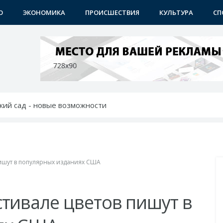
О
ЭКОНОМИКА
ПРОИСШЕСТВИЯ
КУЛЬТУРА
СП
тский сад - новые возможности
ет в будущее
крылся новый учебный центр
дил с молодежью идеи и проблемы
тей: хоким выслушал молодежь
ишут в популярных изданиях США
тивале цветов пишут в