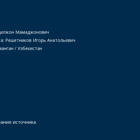
Одилжон Мамаджонович
та: Решетников Игорь Анатольевич
манган / Узбекистан
вание источника