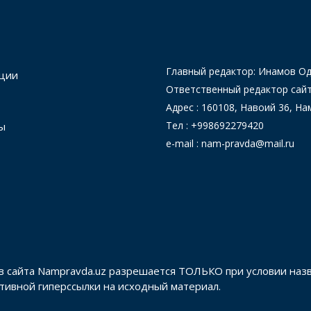
Главный редактор: Инамов 
ции
Ответственный редактор сай
Адрес : 160108, Навоий 36, На
Тел : +998692279420
ы
e-mail : nam-pravda@mail.ru
в сайта Nampravda.uz разрешается ТОЛЬКО при условии наз
активной гиперссылки на исходный материал.