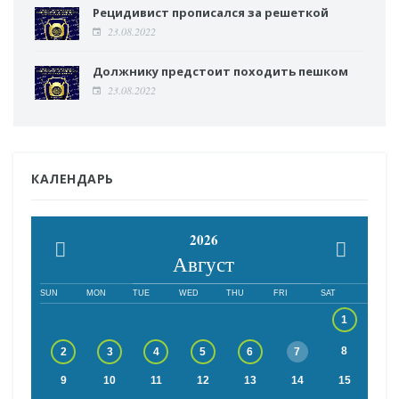
Рецидивист прописался за решеткой
23.08.2022
Должнику предстоит походить пешком
23.08.2022
КАЛЕНДАРЬ
2026
Август
SUN
MON
TUE
WED
THU
FRI
SAT
1
8
2
3
4
5
6
7
9
10
11
12
13
14
15