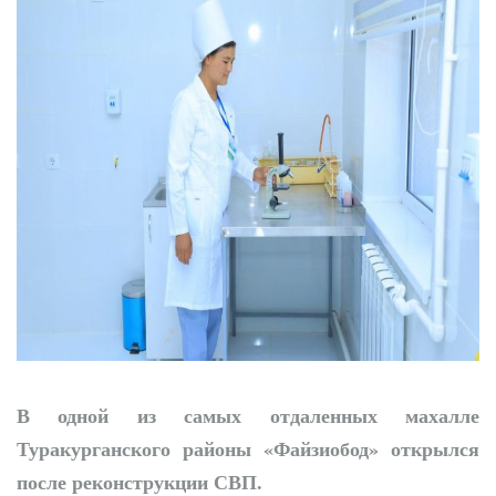
Диалог без
формальностей: хоким
выслушал молодежь
В одной из самых отдаленных махалле
Туракурганского районы «Файзиобод» открылся
после реконструкции СВП.