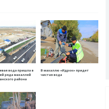
евая вода пришла в
В махаллю «Идрок» придет
ей ряда махаллей
чистая вода
анского района