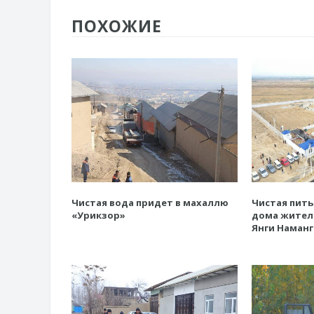
ПОХОЖИЕ
Чистая вода придет в махаллю
Чистая пить
«Урикзор»
дома жител
Янги Наманг