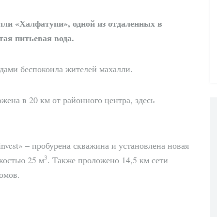
лли «Халфатупи», одной из отдаленных в
тая питьевая вода.
одами беспокоила жителей махалли.
ена в 20 км от районного центра, здесь
nvest» – пробурена скважина и установлена новая
3
костью 25 м
. Также проложено 14,5 км сети
омов.