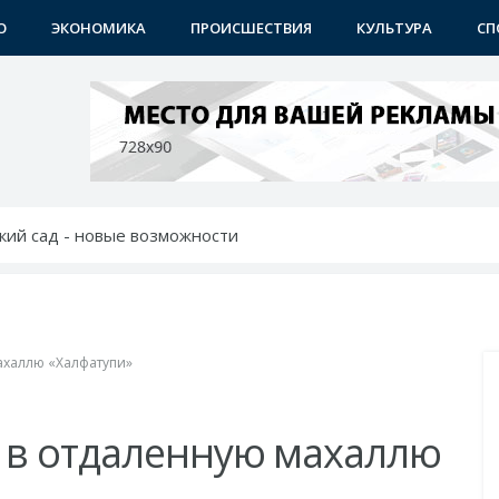
О
ЭКОНОМИКА
ПРОИСШЕСТВИЯ
КУЛЬТУРА
СП
тский сад - новые возможности
ет в будущее
крылся новый учебный центр
дил с молодежью идеи и проблемы
тей: хоким выслушал молодежь
ахаллю «Халфатупи»
 в отдаленную махаллю