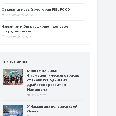
Открылся новый ресторан FEEL FOOD
2026-08-05 22:06:24
Наманган и Ош расширяют деловое
сотрудничество
2026-08-05 19:37:13
ПОПУЛЯРНЫЕ
MERRYMED FARM:
Фармацевтическая отрасль
становится одним из
драйверов развития
Намангана
12.06.2019
У Намангана появился свой
Океан