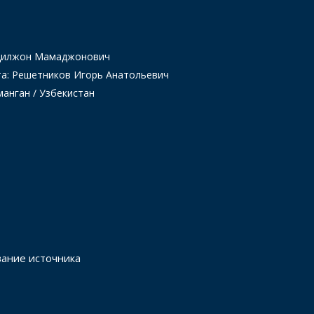
Одилжон Мамаджонович
та: Решетников Игорь Анатольевич
манган / Узбекистан
вание источника