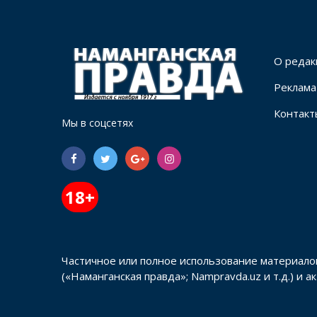
О редак
Реклама
Контакт
Мы в соцсетях
18+
Частичное или полное использование материало
(«Наманганская правда»; Nampravda.uz и т.д.) и 