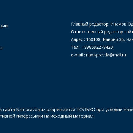
Главный редактор: Инамов 
ции
Ответственный редактор сай
Адрес : 160108, Навоий 36, На
Тел : +998692279420
ы
e-mail : nam-pravda@mail.ru
в сайта Nampravda.uz разрешается ТОЛЬКО при условии наз
активной гиперссылки на исходный материал.