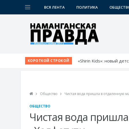
ВСЯ ЛЕНТА
ПОЛИТИКА
ОБЩЕСТВ
«Shirin Kids»: новый де
КОРОТКОЙ СТРОКОЙ
Немецкий язык как бил
Язык возможностей: от
Прокурор области обсу
Диалог без формальнос
Общество
Чистая вода пришла в отдаленную м
ОБЩЕСТВО
Чистая вода пришла