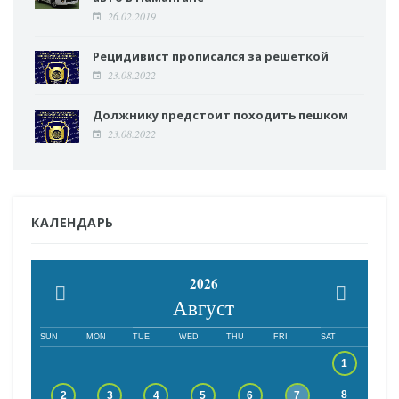
26.02.2019
Рецидивист прописался за решеткой
23.08.2022
Должнику предстоит походить пешком
23.08.2022
КАЛЕНДАРЬ
2026
Август
SUN
MON
TUE
WED
THU
FRI
SAT
1
8
2
3
4
5
6
7