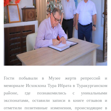
Гости побывали в Музее жертв репрессий и
мемориале Исхокхона Тура Ибрата в Туракурганском
районе, где познакомились с уникальными
экспонатами, оставили записи в книге отзывов и
отметили позитивные изменения, происходящие в