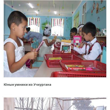
Юные умники из Учкургана