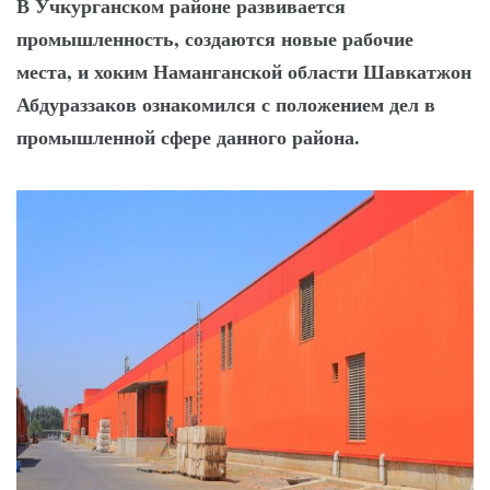
В Учкурганском районе развивается
Язык возможностей:
промышленность, создаются новые рабочие
открылся новый
места, и хоким Наманганской области Шавкатжон
учебный центр
Абдураззаков ознакомился с положением дел в
промышленной сфере данного района.