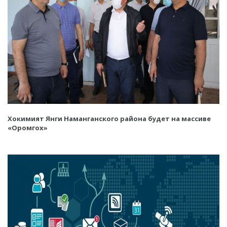
Хокимият Янги Наманганского района будет на массиве
«Оромгох»