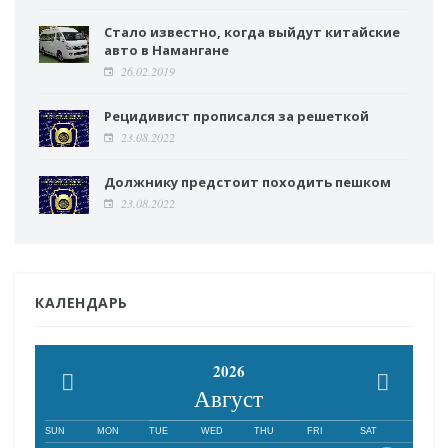
Стало известно, когда выйдут китайские
авто в Намангане
26.02.2019
Рецидивист прописался за решеткой
23.08.2022
Должнику предстоит походить пешком
23.08.2022
КАЛЕНДАРЬ
2026
Август
SUN
MON
TUE
WED
THU
FRI
SAT