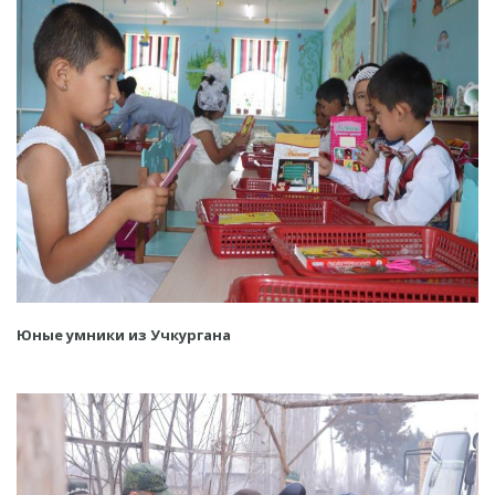
Юные умники из Учкургана