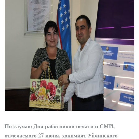
трибунах
По случаю Дня работников печати и СМИ,
отмечаемого 27 июня, хокимият Уйчинского