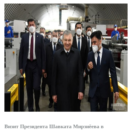
«Shirin Kids»: новый
детский сад - новые
возможности
Визит Президента Шавката Мирзиёева в