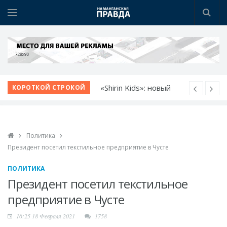
Немецкий язык как
КОРОТКОЙ СТРОКОЙ
билет в будущее
Язык возможностей:
открылся новый
Политика
учебный центр
Президент посетил текстильное предприятие в Чусте
Прокурор области
обсудил с молодежью
ПОЛИТИКА
идеи и проблемы
Президент посетил текстильное
Диалог без
предприятие в Чусте
формальностей: хоким
16:25 18 Февраля 2021
1758
выслушал молодежь