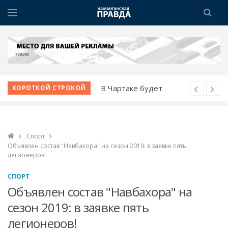
В Чартаке будет
КОРОТКОЙ СТРОКОЙ
построен новый
городок
Медицина Намангана
Спорт
получает новый облик
Объявлен состав "Навбахора" на сезон 2019: в заявке пять
Чистый город
легионеров!
начинается с порядка
СПОРТ
Женщины - в центре
Объявлен состав "Навбахора" на
внимания
сезон 2019: в заявке пять
Развитие
легионеров!
животноводческого