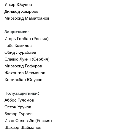
Уткир Юсупов
Дилшод Хамроев
Мирзохид Маматханов
Защитники:
Игорь Голбан (Россия)
Гиёс Комилов
Обид Журабаев
Славко Лукич (Сербия)
Мирзохид Гофуров
Жахонгир Мехмонов
Хожиакбар Юнусов
Полузащитники:
Аббос Гуломов
Остон Урунов
Зафар Тураев
Иван Соловьёв (Россия)
Шахзод Шайманов