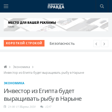
Безопасность
КОРОТКОЙ СТРОКОЙ
начинается с
профилактики
Наманганские
школьники - среди
Экономика
лучших в мире по ИИ
Инвестор из Египта будет выращивать рыбу в Нарыне
Победа при полных
ЭКОНОМИКА
трибунах
Инвестор из Египта будет
Вопросы жителей - на
выращивать рыбу в Нарыне
личном контроле
Звучание народной
23:00 15 Марта 2020
1237
души