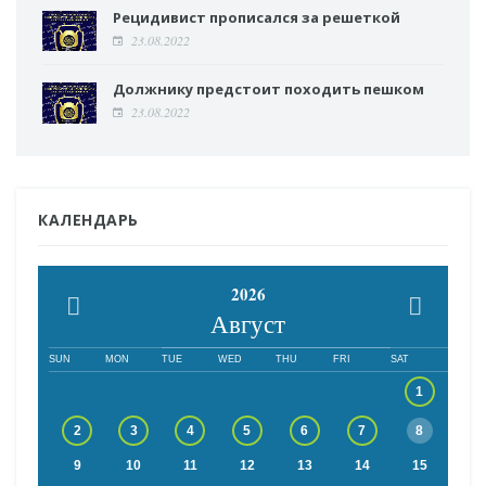
Рецидивист прописался за решеткой
23.08.2022
Должнику предстоит походить пешком
23.08.2022
КАЛЕНДАРЬ
2026
Август
SUN
MON
TUE
WED
THU
FRI
SAT
1
2
3
4
5
6
7
8
9
10
11
12
13
14
15