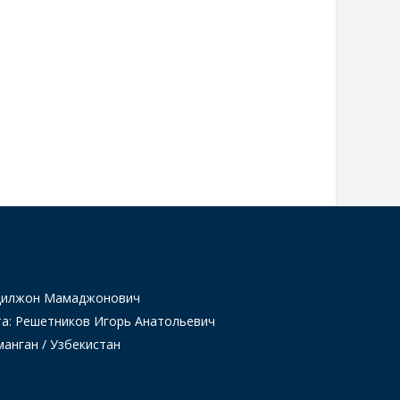
Одилжон Мамаджонович
та: Решетников Игорь Анатольевич
манган / Узбекистан