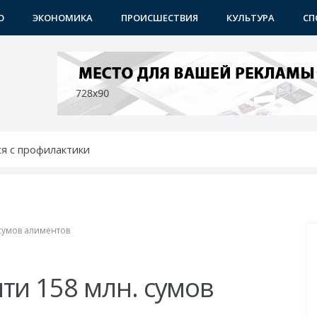
О
ЭКОНОМИКА
ПРОИСШЕСТВИЯ
КУЛЬТУРА
СП
я с профилактики
 - среди лучших в мире по ИИ
бунах
ичном контроле
ши
 сумов алиментов
ти 158 млн. сумов