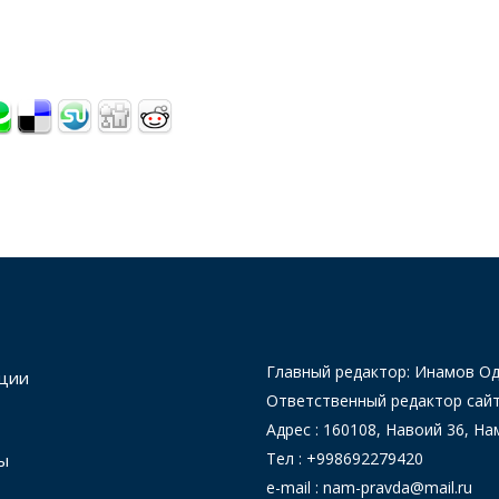
Главный редактор: Инамов 
ции
Ответственный редактор сай
Адрес : 160108, Навоий 36, На
Тел : +998692279420
ы
e-mail : nam-pravda@mail.ru