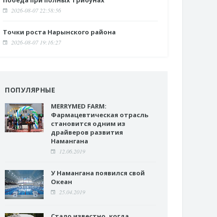
Победа при полных трибунах
2026-08-07 22:58:56
Точки роста Нарынского района
2026-08-07 19:16:27
ПОПУЛЯРНЫЕ
MERRYMED FARM:
Фармацевтическая отрасль
становится одним из
драйверов развития
Намангана
12.06.2019
У Намангана появился свой
Океан
25.04.2019
Стало известно, когда