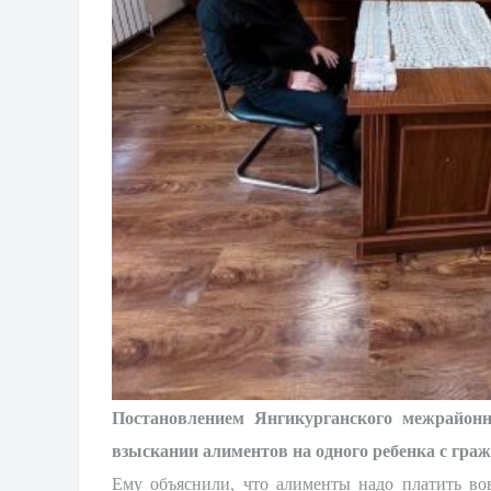
Постановлением Янгикурганского межрайонн
взыскании алиментов на одного ребенка с гра
Ему объяснили, что алименты надо платить вов