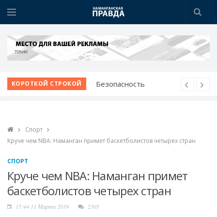
Безопасность
КОРОТКОЙ СТРОКОЙ
начинается с
профилактики
Наманганские
Спорт
школьники - среди
Круче чем NBA: Наманган примет баскетболистов четырех стран
лучших в мире по ИИ
Победа при полных
СПОРТ
трибунах
Круче чем NBA: Наманган примет
Вопросы жителей - на
баскетболистов четырех стран
личном контроле
17:44 11 Марта 2019
2505
Звучание народной